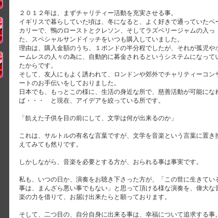
２０１２年は、まずチャリティー活動を充実させる事。
イギリスで暮らしていた頃は、冬になると、よく好きで通っていたベ
カリーで、鴨のローストとクレソン、そしてラズベリージャムの入っ
た、スペシャルサンドイッチをいつも購入していました。
理由は、購入金額のうち、１ポンドの半分程でしたが、それが孤児や
ームレスの人々の為に、自動的に募金されるというシステムになって
たからです。
そして、友人にもよく誘われて、ロンドンや郊外でチャリティーコン
ートのお手伝いをしておりました。
日本でも、もっとこの様に、生活の身近な所で、慈善活動が可能にな
ば・・・ と現在、アイデアを絞っている所です。
「飢えた子供を目の前にして、文学は何が出来るのか」
これは、サルトルの有名な言葉ですが、文学を音楽という言葉に置き
えてみても然りです。
しかしながら、音楽を必要とする方が、おられる事は事実です。
私も、いつの日か、演奏をお聴き下さった方が、「この世に生きてい
事は、まんざら悪い事でもない」と思って頂ける様な演奏を、偉大な
楽の力を借りて、お届け出来たらと願っております。
そして、二つ目の、自分自身に出来る事は、幸福について追求する事